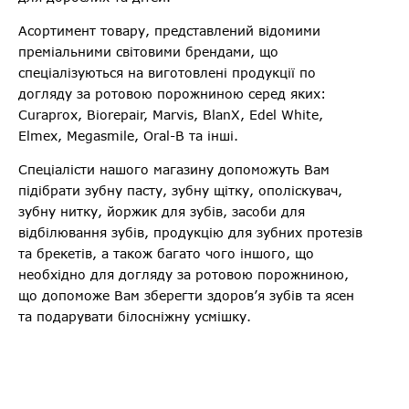
Асортимент товару, представлений відомими
преміальними світовими брендами, що
спеціалізуються на виготовлені продукції по
догляду за ротовою порожниною серед яких:
Curaprox, Biorepair, Marvis, BlanX, Edel White,
Elmex, Megasmile, Oral-B та інші.
Спеціалісти нашого магазину допоможуть Вам
підібрати зубну пасту, зубну щітку, ополіскувач,
зубну нитку, йоржик для зубів, засоби для
відбілювання зубів, продукцію для зубних протезів
та брекетів, а також багато чого іншого, що
необхідно для догляду за ротовою порожниною,
що допоможе Вам зберегти здоров’я зубів та ясен
та подарувати білосніжну усмішку.