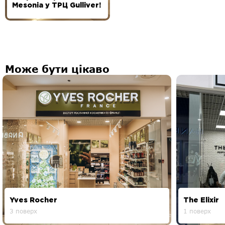
Mesonia у ТРЦ Gulliver!
Може бути цікаво
Yves Rocher
The Elixir
3 поверх
1 поверх