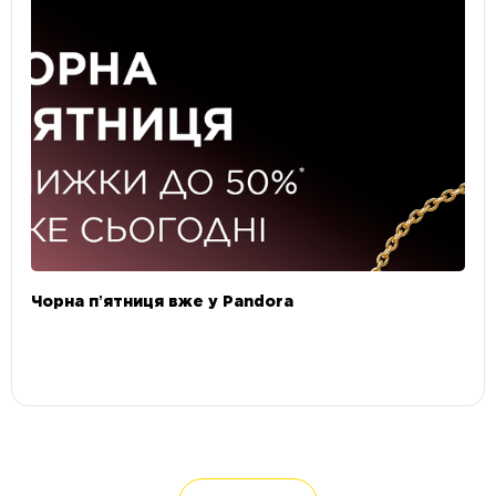
Чорна пʼятниця вже у Pandora