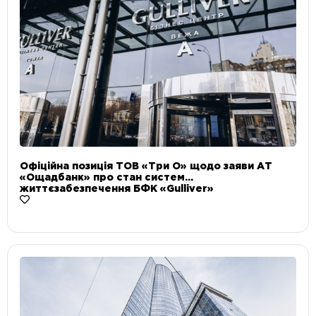
Офіційна позиція ТОВ «Три О» щодо заяви АТ
«Ощадбанк» про стан систем
життєзабезпечення БФК «Gulliver»