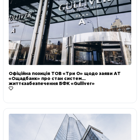
Офіційна позиція ТОВ «Три О» щодо заяви АТ
«Ощадбанк» про стан систем
життєзабезпечення БФК «Gulliver»