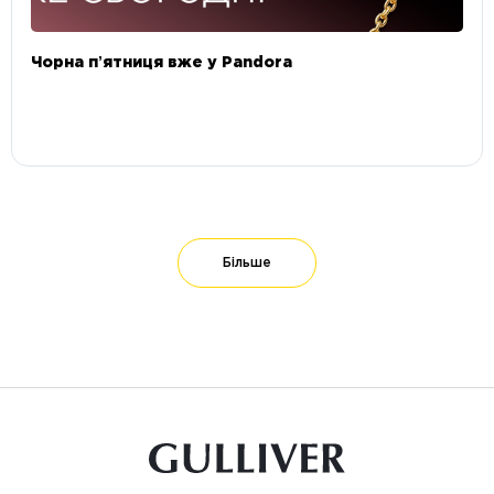
Чорна пʼятниця вже у Pandora
Більше