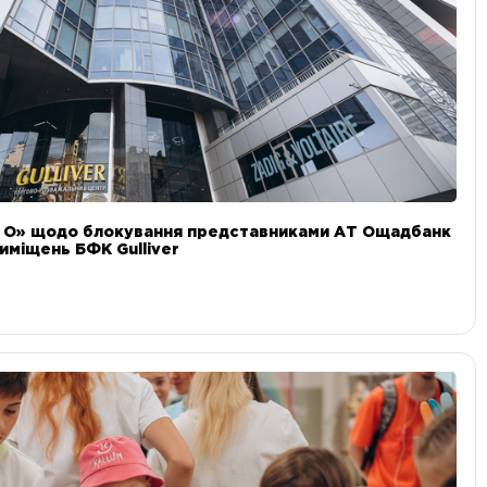
и О» щодо блокування представниками АТ Ощадбанк
иміщень БФК Gulliver