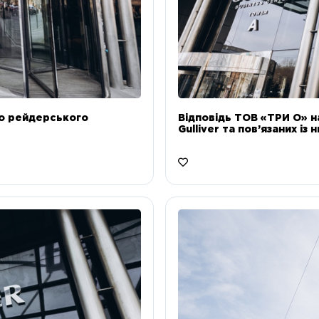
до рейдерського
Відповідь ТОВ «ТРИ О» н
Gulliver та пов’язаних із