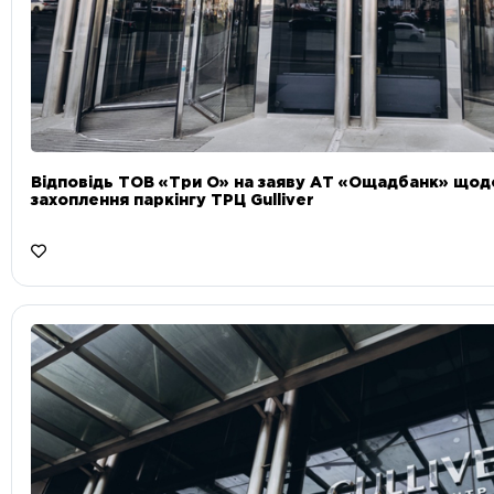
Відповідь ТОВ «Три О» на заяву АТ «Ощадбанк» що
захоплення паркінгу ТРЦ Gulliver