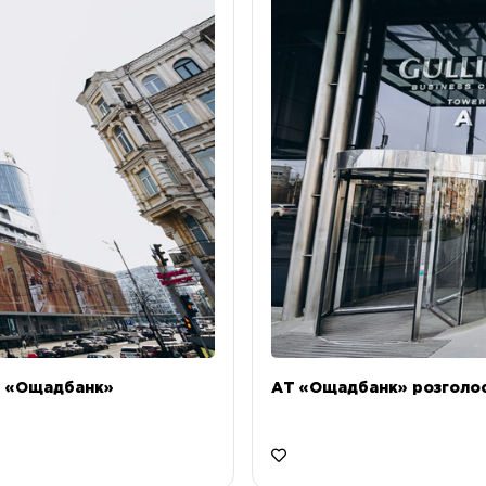
Т «Ощадбанк»
АТ «Ощадбанк» розголоси