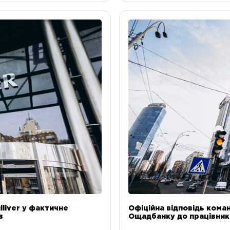
liver у фактичне
Офіційна відповідь коман
в
Ощадбанку до працівникі