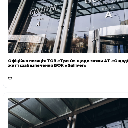
Офіційна позиція ТОВ «Три О» щодо заяви АТ «Ощад
життєзабезпечення БФК «Gulliver»