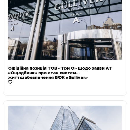
Офіційна позиція ТОВ «Три О» щодо заяви АТ
«Ощадбанк» про стан систем
життєзабезпечення БФК «Gulliver»